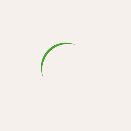
На кулоне
На медали
На термосе
На стекле
На дереве
На металле
Нанесение
Логотипа
Маркировки
Штрихкодов
QR-кодов
Изготовление табличек
Ритуальных
Шильд
Бейджей
Плакеток
Из металла
Из пластика
На дверь
Офисных
Адресных для дома
Номерков
Печатей и штампов
Изделия под гравировку
Флешки