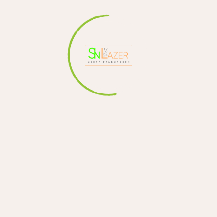
выполнением гравировки.
Превосходное качество и точность нанесения – «у
лазера не дрогнет рука».
Опыт наших мастеров и отличное владение
векторными программами позволят воплотить
любую Вашу идею.
Для нас важен любой заказ: будь он единичным или
целой партией.
ОТЗЫВЫ ОБ УСЛУГЕ
Анна
Преподаватель