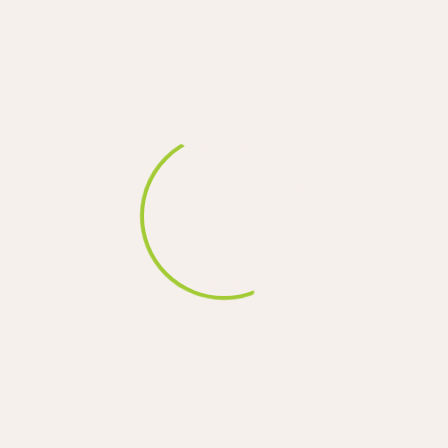
Заполните форму и мы проконсультируем вас по услуге
"Гравировка на подставках"
ОТПРАВИТЬ
ПОХОЖИЕ УСЛУГИ
На кости
Гравировка на коже